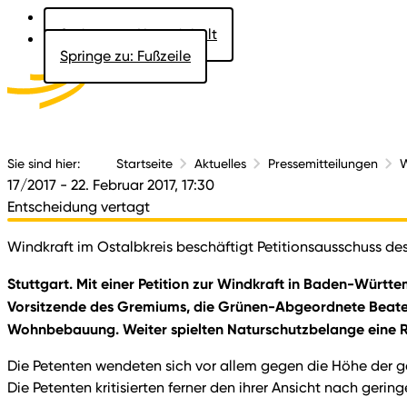
Springe zu: Hauptinhalt
Springe zu: Fußzeile
Aktuelles
Der 
Sie sind hier:
Startseite
Aktuelles
Pressemitteilungen
W
17/2017
- 22. Februar 2017, 17:30
Entscheidung vertagt
Windkraft im Ostalbkreis beschäftigt Petitionsausschuss d
Stuttgart. Mit einer Petition zur Windkraft in Baden-Württe
Vorsitzende des Gremiums, die Grünen-Abgeordnete Beate B
Wohnbebauung. Weiter spielten Naturschutzbelange eine R
Die Petenten wendeten sich vor allem gegen die Höhe der 
Die Petenten kritisierten ferner den ihrer Ansicht nach ger