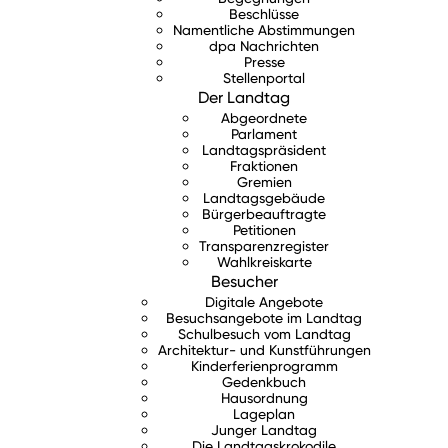
Beschlüsse
Namentliche Abstimmungen
dpa Nachrichten
Presse
Stellenportal
Der Landtag
Abgeordnete
Parlament
Landtagspräsident
Fraktionen
Gremien
Landtagsgebäude
Bürgerbeauftragte
Petitionen
Transparenzregister
Wahlkreiskarte
Besucher
Digitale Angebote
Besuchsangebote im Landtag
Schulbesuch vom Landtag
Architektur- und Kunstführungen
Kinderferienprogramm
Gedenkbuch
Hausordnung
Lageplan
Junger Landtag
Die Landtagskrokodile