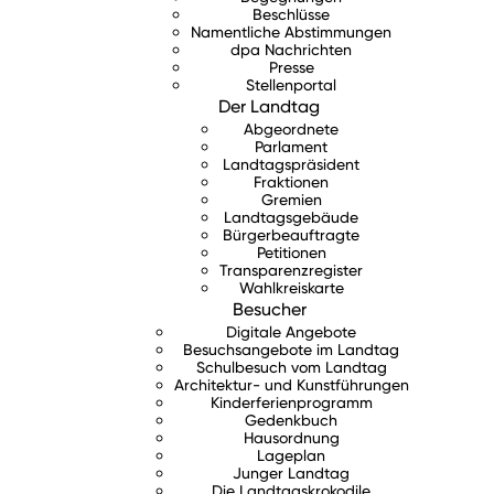
Beschlüsse
Namentliche Abstimmungen
dpa Nachrichten
Presse
Stellenportal
Der Landtag
Abgeordnete
Parlament
Landtagspräsident
Fraktionen
Gremien
Landtagsgebäude
Bürgerbeauftragte
Petitionen
Transparenzregister
Wahlkreiskarte
Besucher
Digitale Angebote
Besuchsangebote im Landtag
Schulbesuch vom Landtag
Architektur- und Kunstführungen
Kinderferienprogramm
Gedenkbuch
Hausordnung
Lageplan
Junger Landtag
Die Landtagskrokodile