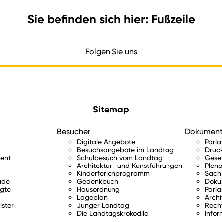
Sie befinden sich hier: Fußzeile
Folgen Sie uns
Sitemap
Besucher
Dokumen
Digitale Angebote
Parl
Besuchsangebote im Landtag
Druc
ent
Schulbesuch vom Landtag
Gese
Architektur- und Kunstführungen
Plena
Kinderferienprogramm
Sach-
ude
Gedenkbuch
Doku
gte
Hausordnung
Parla
Lageplan
Archi
ister
Junger Landtag
Rech
Die Landtagskrokodile
Infor