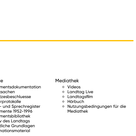
te
Mediathek
amentsdokumentation
Videos
ksachen
Landtag Live
tzesbeschluesse
Landtagsfilm
rprotokolle
Hörbuch
 und Sprechregister
Nutzungsbedingungen für die
mente 1952-1996
Mediathek
mentsbibliothek
v des Landtags
tliche Grundlagen
mationsmaterial