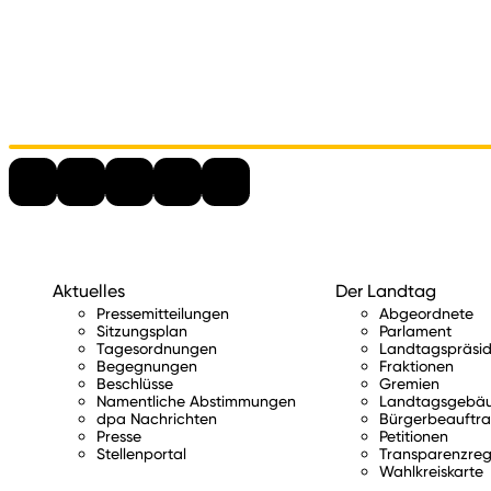
Aktuelles
Der Landtag
Pressemitteilungen
Abgeordnete
Sitzungsplan
Parlament
Tagesordnungen
Landtagspräsid
Begegnungen
Fraktionen
Beschlüsse
Gremien
Namentliche Abstimmungen
Landtagsgebä
dpa Nachrichten
Bürgerbeauftra
Presse
Petitionen
Stellenportal
Transparenzreg
Wahlkreiskarte