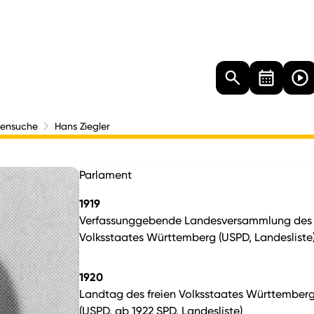
Landtag
Besucher
Dokumente
Mediathek
nensuche
Hans Ziegler
Parlament
1919
Verfassunggebende Landesversammlung des 
Volksstaates Württemberg (USPD, Landesliste
1920
Landtag des freien Volksstaates Württember
(USPD, ab 1922 SPD, Landesliste)