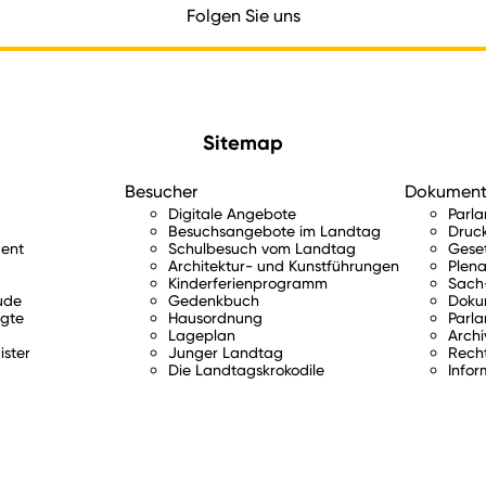
Folgen Sie uns
Sitemap
Besucher
Dokumen
Digitale Angebote
Parl
Besuchsangebote im Landtag
Druc
ent
Schulbesuch vom Landtag
Gese
Architektur- und Kunstführungen
Plena
Kinderferienprogramm
Sach-
ude
Gedenkbuch
Doku
gte
Hausordnung
Parla
Lageplan
Archi
ister
Junger Landtag
Rech
Die Landtagskrokodile
Infor