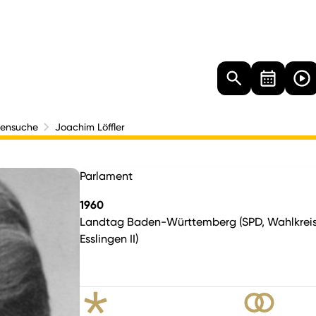
Landtag
Besucher
Dokumente
Mediathek
nensuche
Joachim Löffler
Parlament
1960
Landtag Baden-Württemberg (SPD, Wahlkrei
Esslingen II)