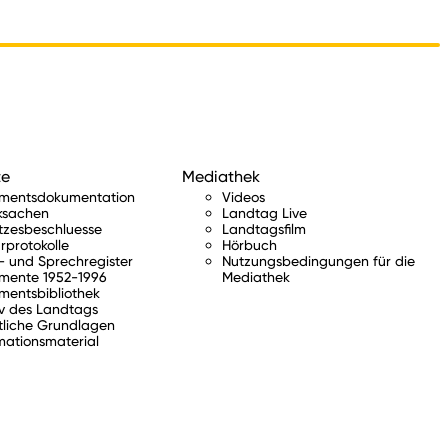
te
Mediathek
amentsdokumentation
Videos
ksachen
Landtag Live
tzesbeschluesse
Landtagsfilm
rprotokolle
Hörbuch
 und Sprechregister
Nutzungsbedingungen für die
mente 1952-1996
Mediathek
mentsbibliothek
v des Landtags
tliche Grundlagen
mationsmaterial