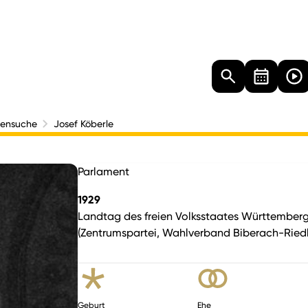
Landtag
Besucher
Dokumente
Mediathek
nensuche
Josef Köberle
Parlament
1929
Landtag des freien Volksstaates Württember
(Zentrumspartei, Wahlverband Biberach-Ried
Geburt
Ehe