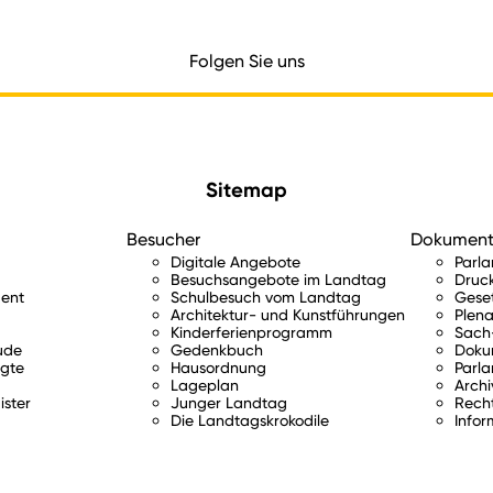
Folgen Sie uns
Sitemap
Besucher
Dokumen
Digitale Angebote
Parl
Besuchsangebote im Landtag
Druc
ent
Schulbesuch vom Landtag
Gese
Architektur- und Kunstführungen
Plena
Kinderferienprogramm
Sach-
ude
Gedenkbuch
Doku
gte
Hausordnung
Parla
Lageplan
Archi
ister
Junger Landtag
Rech
Die Landtagskrokodile
Infor