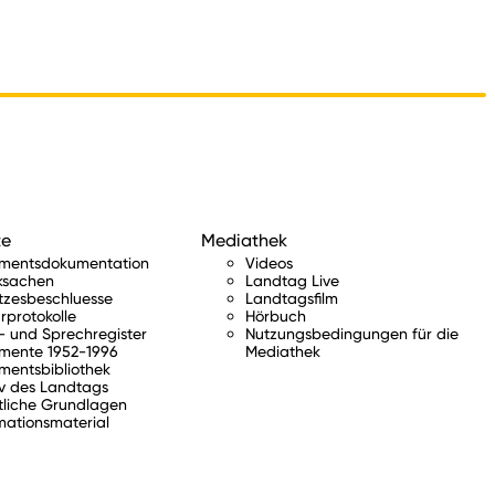
te
Mediathek
amentsdokumentation
Videos
ksachen
Landtag Live
tzesbeschluesse
Landtagsfilm
rprotokolle
Hörbuch
 und Sprechregister
Nutzungsbedingungen für die
mente 1952-1996
Mediathek
mentsbibliothek
v des Landtags
tliche Grundlagen
mationsmaterial