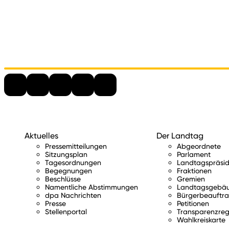
Aktuelles
Der Landtag
Pressemitteilungen
Abgeordnete
Sitzungsplan
Parlament
Tagesordnungen
Landtagspräsid
Begegnungen
Fraktionen
Beschlüsse
Gremien
Namentliche Abstimmungen
Landtagsgebä
dpa Nachrichten
Bürgerbeauftra
Presse
Petitionen
Stellenportal
Transparenzreg
Wahlkreiskarte