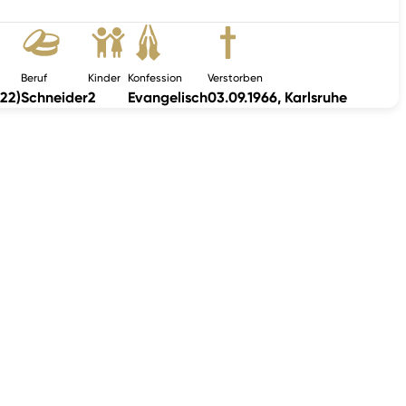
Beruf
Kinder
Konfession
Verstorben
922)
Schneider
2
Evangelisch
03.09.1966, Karlsruhe