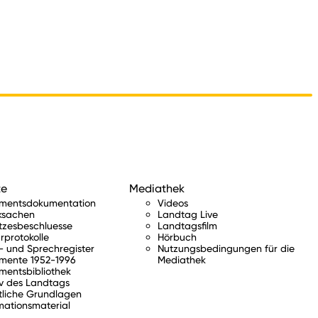
te
Mediathek
amentsdokumentation
Videos
ksachen
Landtag Live
tzesbeschluesse
Landtagsfilm
rprotokolle
Hörbuch
 und Sprechregister
Nutzungsbedingungen für die
mente 1952-1996
Mediathek
mentsbibliothek
v des Landtags
tliche Grundlagen
mationsmaterial