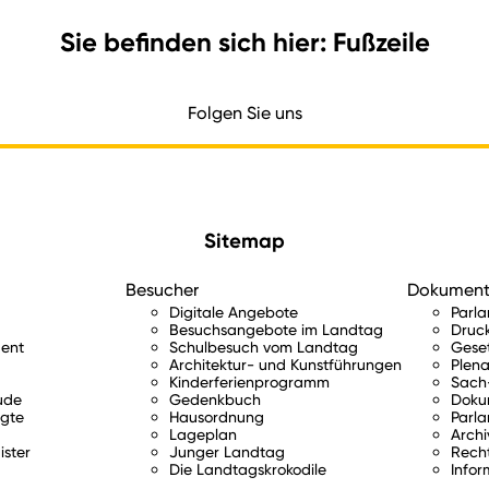
Sie befinden sich hier: Fußzeile
Folgen Sie uns
Sitemap
Besucher
Dokumen
Digitale Angebote
Parl
Besuchsangebote im Landtag
Druc
ent
Schulbesuch vom Landtag
Gese
Architektur- und Kunstführungen
Plena
Kinderferienprogramm
Sach-
ude
Gedenkbuch
Doku
gte
Hausordnung
Parla
Lageplan
Archi
ister
Junger Landtag
Rech
Die Landtagskrokodile
Infor