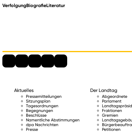
Verfolgung
Biografie
Literatur
Aktuelles
Der Landtag
Pressemitteilungen
Abgeordnete
Sitzungsplan
Parlament
Tagesordnungen
Landtagspräsid
Begegnungen
Fraktionen
Beschlüsse
Gremien
Namentliche Abstimmungen
Landtagsgebä
dpa Nachrichten
Bürgerbeauftra
Presse
Petitionen