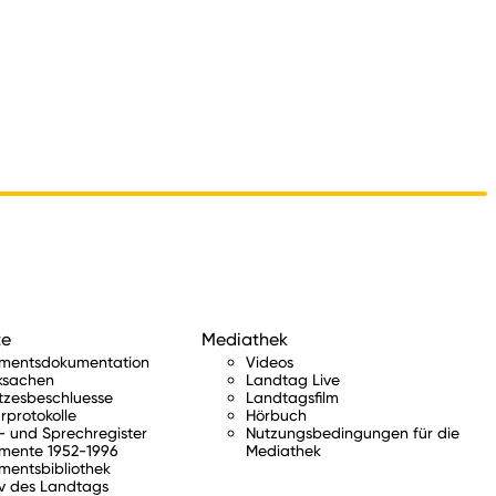
te
Mediathek
amentsdokumentation
Videos
ksachen
Landtag Live
tzesbeschluesse
Landtagsfilm
rprotokolle
Hörbuch
 und Sprechregister
Nutzungsbedingungen für die
mente 1952-1996
Mediathek
mentsbibliothek
v des Landtags