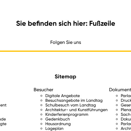
Sie befinden sich hier: Fußzeile
Folgen Sie uns
Sitemap
Besucher
Dokumen
Digitale Angebote
Parl
Besuchsangebote im Landtag
Druc
ent
Schulbesuch vom Landtag
Gese
Architektur- und Kunstführungen
Plena
Kinderferienprogramm
Sach-
ude
Gedenkbuch
Doku
gte
Hausordnung
Parla
Lageplan
Archi