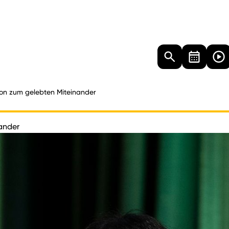
Landtag
Besucher
Dokumente
Mediathek
ion zum gelebten Miteinander
ander