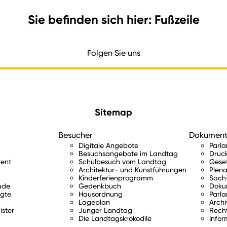
Sie befinden sich hier: Fußzeile
Folgen Sie uns
Sitemap
Besucher
Dokumen
Digitale Angebote
Parl
Besuchsangebote im Landtag
Druc
ent
Schulbesuch vom Landtag
Gese
Architektur- und Kunstführungen
Plena
Kinderferienprogramm
Sach-
ude
Gedenkbuch
Doku
gte
Hausordnung
Parla
Lageplan
Archi
ister
Junger Landtag
Rech
Die Landtagskrokodile
Infor