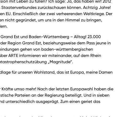
ion mit Leben zu füllen? Ich sage: Ja, das haben wir! 2012
des Staatenverbundes zurückschauen können. Achtzig Jahre!
n EU. Einschließlich der zwei verheerenden Weltkriege. Der
en nicht gegründet, um uns in den Himmel zu bringen,
ern.
gion Grand Est und Baden-Württemberg – Alltag! 23.000
der Region Grand Est, beziehungsweise dem Pass jeune in
Verbindungen gehen von baden-württembergischen
er ARTE informieren wir miteinander, auf dem Rhein
 Katastrophenschutzübung „Magnitude“.
undlage für unseren Wohlstand, das ist Europa, meine Damen
er Kräfte umso mehr! Nach der letzten Europawahl haben die
stische Parteien an der Regierung beteiligt. Und in sieben
and unterschiedlich ausgeprägt. Zum einen geriet das