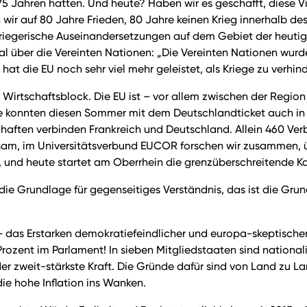
5 Jahren hatten. Und heute? Haben wir es geschafft, diese Vis
n wir auf 80 Jahre Frieden, 80 Jahre keinen Krieg innerhalb 
kriegerische Auseinandersetzungen auf dem Gebiet der heutige
 über die Vereinten Nationen: „Die Vereinten Nationen wurd
at die EU noch sehr viel mehr geleistet, als Kriege zu verhind
 ein Wirtschaftsblock. Die EU ist – vor allem zwischen der Re
e konnten diesen Sommer mit dem Deutschlandticket auch in 
chaften verbinden Frankreich und Deutschland. Allein 460 
am, im Universitätsverbund EUCOR forschen wir zusammen, üb
ei, und heute startet am Oberrhein die grenzüberschreitende
 die Grundlage für gegenseitiges Verständnis, das ist die Gr
 – das Erstarken demokratiefeindlicher und europa-skeptisch
rozent im Parlament! In sieben Mitgliedstaaten sind nationali
er zweit-stärkste Kraft. Die Gründe dafür sind von Land zu L
ie hohe Inflation ins Wanken.