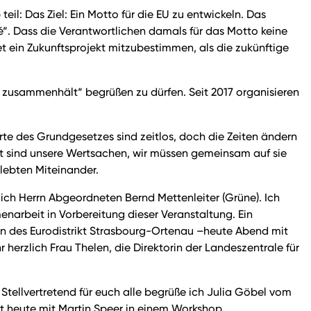
l: Das Ziel: Ein Motto für die EU zu entwickeln. Das
ité“. Dass die Verantwortlichen damals für das Motto keine
et ein Zukunftsprojekt mitzubestimmen, als die zukünftige
s zusammenhält“ begrüßen zu dürfen. Seit 2017 organisieren
rte des Grundgesetzes sind zeitlos, doch die Zeiten ändern
it sind unsere Wertsachen, wir müssen gemeinsam auf sie
elebten Miteinander.
ich Herrn Abgeordneten Bernd Mettenleiter (Grüne). Ich
enarbeit in Vorbereitung dieser Veranstaltung. Ein
tin des Eurodistrikt Strasbourg-Ortenau –heute Abend mit
 herzlich Frau Thelen, die Direktorin der Landeszentrale für
Stellvertretend für euch alle begrüße ich Julia Göbel vom
t heute mit Martin Speer in einem Workshop