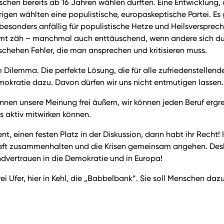
schen bereits ab 16 Jahren wählen durften. Eine Entwicklung,
en wählten eine populistische, europaskeptische Partei. Es g
 besonders anfällig für populistische Hetze und Heilsversprech
t zäh – manchmal auch enttäuschend, wenn andere sich durchs
geschehen Fehler, die man ansprechen und kritisieren muss.
m Dilemma. Die perfekte Lösung, die für alle zufriedenstellende
mokratie dazu. Davon dürfen wir uns nicht entmutigen lassen
können unsere Meinung frei äußern, wir können jeden Beruf ergr
 aktiv mitwirken können.
nt, einen festen Platz in der Diskussion, dann habt ihr Recht!
chaft zusammenhalten und die Krisen gemeinsam angehen. De
vertrauen in die Demokratie und in Europa!
ei Ufer, hier in Kehl, die „Babbelbank“. Sie soll Menschen d