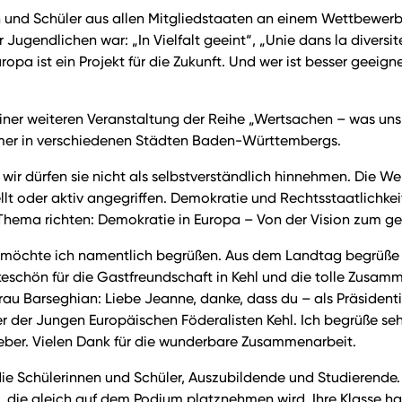
nd Schüler aus allen Mitgliedstaaten an einem Wettbewerb tei
r Jugendlichen war: „In Vielfalt geeint“, „Unie dans la divers
pa ist ein Projekt für die Zukunft. Und wer ist besser geeign
einer weiteren Veranstaltung der Reihe „Wertsachen – was un
 immer in verschiedenen Städten Baden-Württembergs.
ir dürfen sie nicht als selbstverständlich hinnehmen. Die We
llt oder aktiv angegriffen. Demokratie und Rechtsstaatlichke
s Thema richten: Demokratie in Europa – Von der Vision zum g
te möchte ich namentlich begrüßen. Aus dem Landtag begrüße 
eschön für die Gastfreundschaft in Kehl und die tolle Zusamm
rau Barseghian: Liebe Jeanne, danke, dass du – als Präsiden
er der Jungen Europäischen Föderalisten Kehl. Ich begrüße sehr
r Weber. Vielen Dank für die wunderbare Zusammenarbeit.
ie Schülerinnen und Schüler, Auszubildende und Studierende. 
 die gleich auf dem Podium platznehmen wird. Ihre Klasse ha