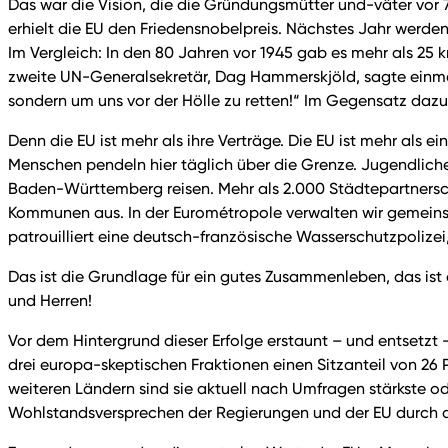
Das war die Vision, die die Gründungsmütter und-väter vor 7
erhielt die EU den Friedensnobelpreis. Nächstes Jahr werde
Im Vergleich: In den 80 Jahren vor 1945 gab es mehr als 25 
zweite UN-Generalsekretär, Dag Hammerskjöld, sagte einmal
sondern um uns vor der Hölle zu retten!“ Im Gegensatz dazu h
Denn die EU ist mehr als ihre Verträge. Die EU ist mehr als
Menschen pendeln hier täglich über die Grenze. Jugendlich
Baden-Württemberg reisen. Mehr als 2.000 Städtepartners
Kommunen aus. In der Eurométropole verwalten wir gemeins
patrouilliert eine deutsch-französische Wasserschutzpoliz
Das ist die Grundlage für ein gutes Zusammenleben, das ist
und Herren!
Vor dem Hintergrund dieser Erfolge erstaunt – und entsetzt
drei europa-skeptischen Fraktionen einen Sitzanteil von 26 P
weiteren Ländern sind sie aktuell nach Umfragen stärkste od
Wohlstandsversprechen der Regierungen und der EU durch d