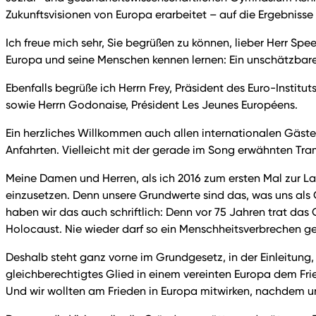
Zukunftsvisionen von Europa erarbeitet – auf die Ergebnisse
Ich freue mich sehr, Sie begrüßen zu können, lieber Herr Spe
Europa und seine Menschen kennen lernen: Ein unschätzbarer
Ebenfalls begrüße ich Herrn Frey, Präsident des Euro-Institu
sowie
Herrn Godonaise, Président Les Jeunes Européens.
Ein herzliches Willkommen auch allen internationalen Gästen
Anfahrten. Vielleicht mit der gerade im Song erwähnten Tra
Meine Damen und Herren, als ich 2016 zum ersten Mal zur La
einzusetzen. Denn unsere Grundwerte sind das, was uns als 
haben wir das auch schriftlich: Denn vor 75 Jahren trat das
Holocaust. Nie wieder darf so ein Menschheitsverbrechen g
Deshalb steht ganz vorne im Grundgesetz, in der Einleitung,
gleichberechtigtes Glied in einem vereinten Europa dem Fri
Und wir wollten am Frieden in Europa mitwirken, nachdem un