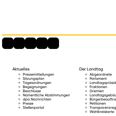
Aktuelles
Der Landtag
Pressemitteilungen
Abgeordnete
Sitzungsplan
Parlament
Tagesordnungen
Landtagspräsid
Begegnungen
Fraktionen
Beschlüsse
Gremien
Namentliche Abstimmungen
Landtagsgebä
dpa Nachrichten
Bürgerbeauftra
Presse
Petitionen
Stellenportal
Transparenzreg
Wahlkreiskarte