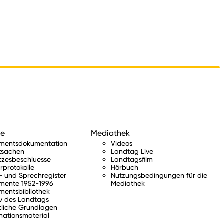
te
Mediathek
amentsdokumentation
Videos
ksachen
Landtag Live
tzesbeschluesse
Landtagsfilm
rprotokolle
Hörbuch
 und Sprechregister
Nutzungsbedingungen für die
mente 1952-1996
Mediathek
mentsbibliothek
v des Landtags
tliche Grundlagen
mationsmaterial