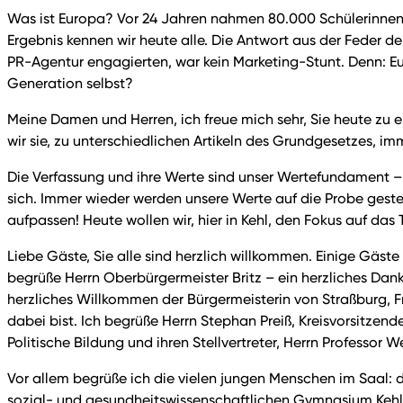
Was ist Europa? Vor 24 Jahren nahmen 80.000 Schülerinnen u
Ergebnis kennen wir heute alle. Die Antwort aus der Feder de
PR-Agentur engagierten, war kein Marketing-Stunt. Denn: Euro
Generation selbst?
Meine Damen und Herren, ich freue mich sehr, Sie heute zu 
wir sie, zu unterschiedlichen Artikeln des Grundgesetzes,
Die Verfassung und ihre Werte sind unser Wertefundament – w
sich. Immer wieder werden unsere Werte auf die Probe geste
aufpassen! Heute wollen wir, hier in Kehl, den Fokus auf da
Liebe Gäste, Sie alle sind herzlich willkommen. Einige Gäs
begrüße Herrn Oberbürgermeister Britz – ein herzliches Dank
herzliches Willkommen der Bürgermeisterin von Straßburg, F
dabei bist. Ich begrüße Herrn Stephan Preiß, Kreisvorsitzend
Politische Bildung und ihren Stellvertreter, Herrn Professo
Vor allem begrüße ich die vielen jungen Menschen im Saal: d
sozial- und gesundheitswissenschaftlichen Gymnasium Kehl,