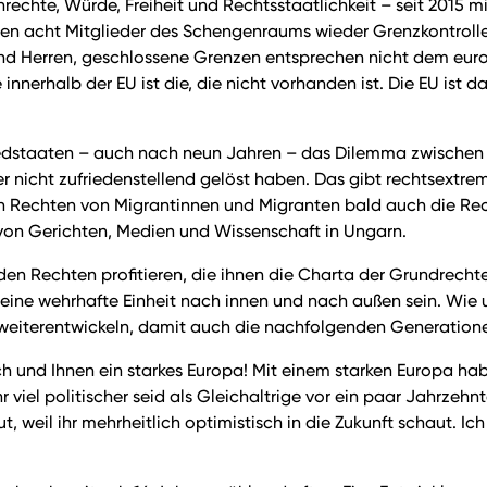
chte, Würde, Freiheit und Rechtsstaatlichkeit – seit 2015 m
 führen acht Mitglieder des Schengenraums wieder Grenzkontro
d Herren, geschlossene Grenzen entsprechen nicht dem europä
 innerhalb der EU ist die, die nicht vorhanden ist. Die EU is
gliedstaaten – auch nach neun Jahren – das Dilemma zwische
r nicht zufriedenstellend gelöst haben. Das gibt rechtsextre
den Rechten von Migrantinnen und Migranten bald auch die Re
 von Gerichten, Medien und Wissenschaft in Ungarn.
n Rechten profitieren, die ihnen die Charta der Grundrechte
eine wehrhafte Einheit nach innen und nach außen sein. Wie u
ig weiterentwickeln, damit auch die nachfolgenden Generatio
 und Ihnen ein starkes Europa! Mit einem starken Europa habt
ihr viel politischer seid als Gleichaltrige vor ein paar Jahrzeh
 weil ihr mehrheitlich optimistisch in die Zukunft schaut. Ich 