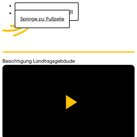
Springe zu: Hauptinhalt
Springe zu: Fußzeile
Aktuelles
Der Landtag
Besucher
Dokumente
Besichtigung Landtagsgebäude
Video
abspi