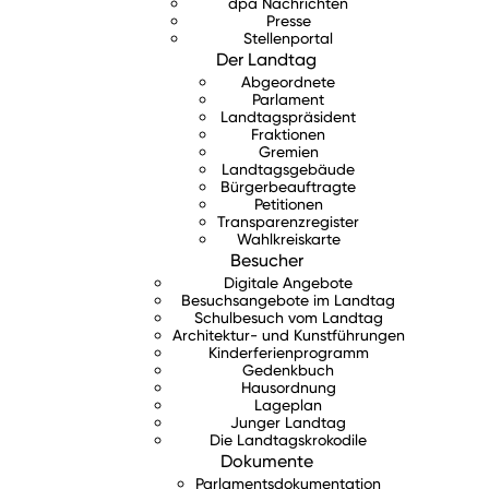
dpa Nachrichten
Presse
Stellenportal
Der Landtag
Abgeordnete
Parlament
Landtagspräsident
Fraktionen
Gremien
Landtagsgebäude
Bürgerbeauftragte
Petitionen
Transparenzregister
Wahlkreiskarte
Besucher
Digitale Angebote
Besuchsangebote im Landtag
Schulbesuch vom Landtag
Architektur- und Kunstführungen
Kinderferienprogramm
Gedenkbuch
Hausordnung
Lageplan
Junger Landtag
Die Landtagskrokodile
Dokumente
Parlamentsdokumentation