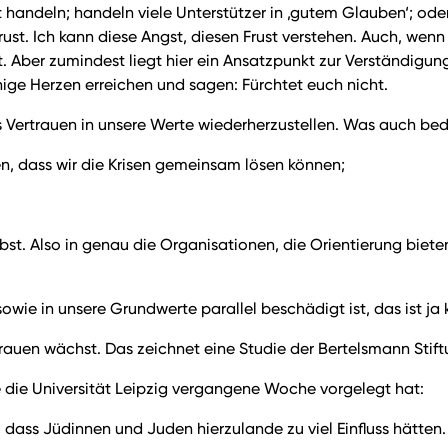
 handeln; handeln viele Unterstützer in ‚gutem Glauben‘; ode
t. Ich kann diese Angst, diesen Frust verstehen. Auch, wenn 
t. Aber zumindest liegt hier ein Ansatzpunkt zur Verständigun
ige Herzen erreichen und sagen: Fürchtet euch nicht.
das Vertrauen in unsere Werte wiederherzustellen. Was auch be
len, dass wir die Krisen gemeinsam lösen können;
elbst. Also in genau die Organisationen, die Orientierung bie
ie in unsere Grundwerte parallel beschädigt ist, das ist ja ke
rauen wächst. Das zeichnet eine Studie der Bertelsmann Stift
ie die Universität Leipzig vergangene Woche vorgelegt hat:
 dass Jüdinnen und Juden hierzulande zu viel Einfluss hätten