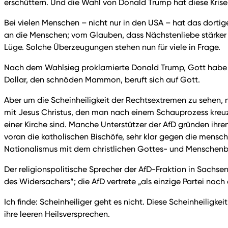
erschüttern. Und die Wahl von Donald Trump hat diese Krise
Bei vielen Menschen – nicht nur in den USA – hat das dor
an die Menschen; vom Glauben, dass Nächstenliebe stärker is
Lüge. Solche Überzeugungen stehen nun für viele in Frage.
Nach dem Wahlsieg proklamierte Donald Trump, Gott habe sei
Dollar, den schnöden Mammon, beruft sich auf Gott.
Aber um die Scheinheiligkeit der Rechtsextremen zu sehen, mü
mit Jesus Christus, den man nach einem Schauprozess kreuzi
einer Kirche sind. Manche Unterstützer der AfD gründen ihr
voran die katholischen Bischöfe, sehr klar gegen die mensch
Nationalismus mit dem christlichen Gottes- und Menschenbil
Der religionspolitische Sprecher der AfD-Fraktion in Sachse
des Widersachers“; die AfD vertrete „als einzige Partei noch c
Ich finde: Scheinheiliger geht es nicht. Diese Scheinheiligke
ihre leeren Heilsversprechen.