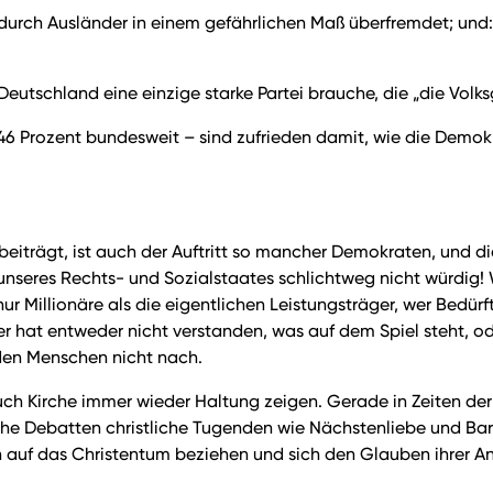
ei durch Ausländer in einem gefährlichen Maß überfremdet; und
Deutschland eine einzige starke Partei brauche, die „die Volk
6 Prozent bundesweit – sind zufrieden damit, wie die Demokrat
iträgt, ist auch der Auftritt so mancher Demokraten, und die
nd unseres Rechts- und Sozialstaates schlichtweg nicht würdig
 nur Millionäre als die eigentlichen Leistungsträger, wer Bedür
r hat entweder nicht verstanden, was auf dem Spiel steht, oder
den Menschen nicht nach.
uch Kirche immer wieder Haltung zeigen. Gerade in Zeiten der
che Debatten christliche Tugenden wie Nächstenliebe und Barm
auf das Christentum beziehen und sich den Glauben ihrer A