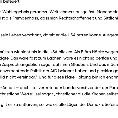
n befeuert.
tige Wahlergebnis geradezu Weltschmerz ausgelöst. Manche 
t als Fremdenhass, dass sich Rechtschaffenheit und Sittlichk
n Leben verschont, damit er die USA retten könne. Ausgerech
ssen wir nicht bis in die USA blicken. Als Björn Höcke wegen 
gte. Das wäre fast zum Lachen, wäre es nicht so perfide und 
en Zuspruch angeblich sogar auf ihren Glauben. Und das möcht
enverachtende Politik der AfD bekannt haben und glasklar gesa
d nicht vereinbar.“ Und für diese klare Haltung bin ich eno
n-Anhalt – auch stellvertretender Landesvorsitzender der Part
hristliche Werte“, sei sogar „christlicher als die Kirchen selbs
it gilt es zu entlarven, so, wie es alle Lügen der Demokratiefe