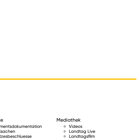
te
Mediathek
amentsdokumentation
Videos
ksachen
Landtag Live
tzesbeschluesse
Landtagsfilm