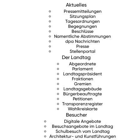
Aktuelles
Pressemitteilungen
Sitzungsplan
Tagesordnungen
Begegnungen
Beschlüsse
Namentliche Abstimmungen
dpa Nachrichten
Presse
Stellenportal
Der Landtag
Abgeordnete
Parlament
Landtagspräsident
Fraktionen
Gremien
Landtagsgebäude
Bürgerbeauftragte
Petitionen
Transparenzregister
Wahlkreiskarte
Besucher
Digitale Angebote
Besuchsangebote im Landtag
Schulbesuch vom Landtag
Architektur- und Kunstführungen