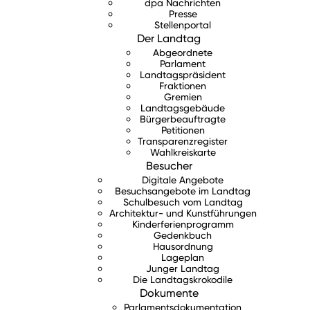
dpa Nachrichten
Presse
Stellenportal
Der Landtag
Abgeordnete
Parlament
Landtagspräsident
Fraktionen
Gremien
Landtagsgebäude
Bürgerbeauftragte
Petitionen
Transparenzregister
Wahlkreiskarte
Besucher
Digitale Angebote
Besuchsangebote im Landtag
Schulbesuch vom Landtag
Architektur- und Kunstführungen
Kinderferienprogramm
Gedenkbuch
Hausordnung
Lageplan
Junger Landtag
Die Landtagskrokodile
Dokumente
Parlamentsdokumentation