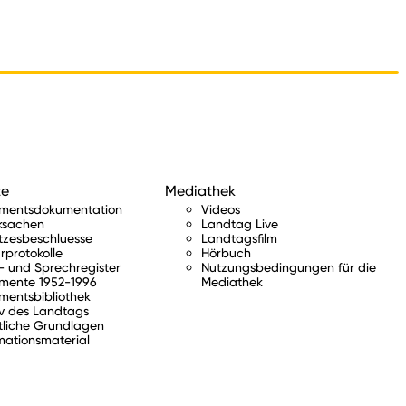
te
Mediathek
amentsdokumentation
Videos
ksachen
Landtag Live
tzesbeschluesse
Landtagsfilm
rprotokolle
Hörbuch
 und Sprechregister
Nutzungsbedingungen für die
mente 1952-1996
Mediathek
mentsbibliothek
v des Landtags
tliche Grundlagen
mationsmaterial