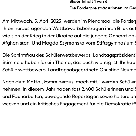
Slider Inhalt 1 von 6
Die Förderpreisträgerinnen im G
Am Mittwoch, 5. April 2023, werden im Plenarsaal die Förde
ihren herausragenden Wettbewerbsbeiträgen ihren Blick au
wie sich der Krieg in der Ukraine auf die jüngere Generati
Afghanistan. Und Magda Szymanska vom Stiftsgymnasium Sind
Die Schirmfrau des Schülerwettbewerbs, Landtagspräsidentin
Stimme erhoben für ein Thema, das euch wichtig ist. Ihr habt
Schülerwettbewerb, Landtagsabgeordnete Christine Neuman
Nach dem Motto „komm heraus, mach mit.“ werden Schülerin
nehmen. In diesem Jahr haben fast 2.400 Schülerinnen und 
und Facharbeiten, bewegende Reportagen sowie heitere und e
wecken und ein kritisches Engagement für die Demokratie fö