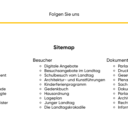
Folgen Sie uns
Sitemap
Besucher
Dokumen
Digitale Angebote
Parl
Besuchsangebote im Landtag
Druc
ent
Schulbesuch vom Landtag
Gese
Architektur- und Kunstführungen
Plena
Kinderferienprogramm
Sach-
ude
Gedenkbuch
Doku
gte
Hausordnung
Parla
Lageplan
Archi
ister
Junger Landtag
Rech
Die Landtagskrokodile
Infor