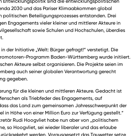
Entwicklungspolitik sind die entwicklungspolitischen
-Agenda 2030 und das Pariser Klimaabkommen global
n politischen Beteiligungsprozesses entstanden. Drei
gen Engagements vieler kleiner und mittlerer Akteure in
ilgesellschaft sowie Schulen und Hochschulen, überdies
t.
der Initiative „Welt: Bürger gefragt!“ verstetigt. Die
-Promotoren-Programm Baden-Württemberg wurde initiiert.
hen Akteure selbst organisieren. Die Projekte seien im
temberg auch seiner globalen Verantwortung gerecht
dung gegeben.
ng für die kleinen und mittleren Akteure. Gedacht ist
 Menschen als Triebfeder des Engagements, auf
so dass das Land zum gemeinsamen Jahresschwerpunkt der
in Höhe von einer Million Euro zur Verfügung gestellt.“
kretär Rudi Hoogvliet habe nun aber von „politischem
, so Hoogvliet, sei wieder liberaler und das erlaube
zurückgekehrt werden. Vorausgesetzt das Tauwetter setze