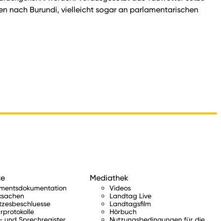
ten nach Burundi, vielleicht sogar an parlamentarischen
te
Mediathek
amentsdokumentation
Videos
ksachen
Landtag Live
tzesbeschluesse
Landtagsfilm
rprotokolle
Hörbuch
 und Sprechregister
Nutzungsbedingungen für die