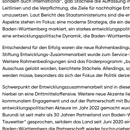
sondern auch international“, gab Stächele die Auffassung 
Leitlinien und die Verpflichtung, die Ziele für nachhalti
umzusetzen. Laut Bericht des Staatsministeriums sind die en
Aspekte stehen im Fokus: eine moderne Strategie, die ein deu
Baden-Württemberg markiert, ein starkes entwicklungspolit
eine entwicklungspolitische Dynamik, die Baden-Württembe
Entscheidend für den Erfolg waren die neue Rahmenbedingungen
Stiftung Entwicklungs-Zusammenarbeit wurde zum Service-
Weitere Rahmenbedingungen sind das Förderprogramm „bwirkt!
Ausschuss gelobt worden, berichtete Stächele. Allerdings,
werden müsse, besonders da sich der Fokus der Politik derze
Schwerpunkt der Entwicklungszusammenarbeit sind in dieser
hierbei an eine Drittmitteloffensive. Weitere neue Akzente
kommunalem Engagement und auf der Partnerschaft mit Buru
entwicklungspolitischen Akteure im Jahr 2022 gemacht wurde,
Burundi ist seit mehr als 30 Jahren Partnerland von Baden-
Tauwetter“ gesprochen, seitdem das Land seit Juni 2020 ein
Baden-Württemberg die Partnerschaft wieder hochzuziehen. 