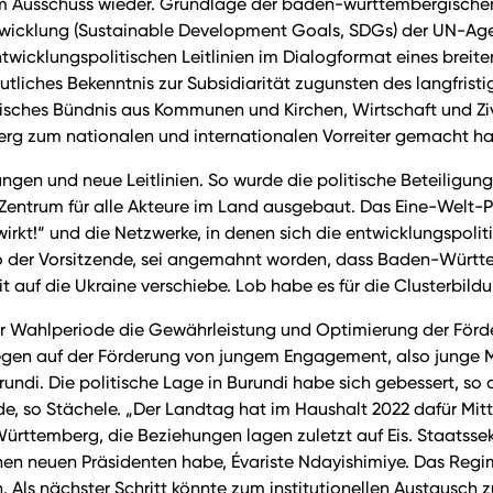
im Ausschuss wieder. Grundlage der baden-württembergischen 
ge Entwicklung (Sustainable Development Goals, SDGs) der UN
twicklungspolitischen Leitlinien im Dialogformat eines breite
tliches Bekenntnis zur Subsidiarität zugunsten des langfristi
isches Bündnis aus Kommunen und Kirchen, Wirtschaft und Ziv
rg zum nationalen und internationalen Vorreiter gemacht ha
 und neue Leitlinien. So wurde die politische Beteiligung in 
Zentrum für alle Akteure im Land ausgebaut. Das Eine-Welt
“ und die Netzwerke, in denen sich die entwicklungspolitisc
 so der Vorsitzende, sei angemahnt worden, dass Baden-Würt
it auf die Ukraine verschiebe. Lob habe es für die Clusterbil
 Wahlperiode die Gewährleistung und Optimierung der Förderu
 liegen auf der Förderung von jungem Engagement, also junge
ndi. Die politische Lage in Burundi habe sich gebessert, 
 so Stächele. „Der Landtag hat im Haushalt 2022 dafür Mittel 
Württemberg, die Beziehungen lagen zuletzt auf Eis. Staatsse
en neuen Präsidenten habe, Évariste Ndayishimiye. Das Regime
Als nächster Schritt könnte zum institutionellen Austausch 