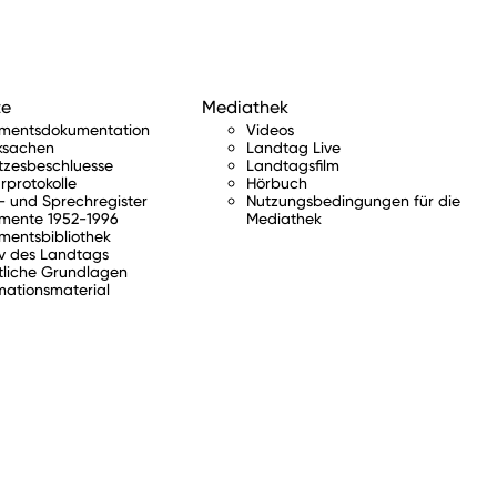
te
Mediathek
amentsdokumentation
Videos
ksachen
Landtag Live
tzesbeschluesse
Landtagsfilm
rprotokolle
Hörbuch
 und Sprechregister
Nutzungsbedingungen für die
mente 1952-1996
Mediathek
mentsbibliothek
v des Landtags
tliche Grundlagen
mationsmaterial