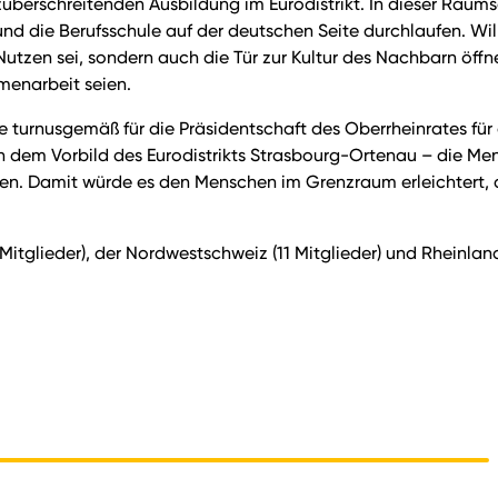
züberschreitenden Ausbildung im Eurodistrikt. In dieser Raum
d die Berufsschule auf der deutschen Seite durchlaufen. Will
tzen sei, sondern auch die Tür zur Kultur des Nachbarn öffne
menarbeit seien.
ele turnusgemäß für die Präsidentschaft des Oberrheinrates für
nach dem Vorbild des Eurodistrikts Strasbourg-Ortenau – die M
n. Damit würde es den Menschen im Grenzraum erleichtert, 
Mitglieder), der Nordwestschweiz (11 Mitglieder) und Rheinlan