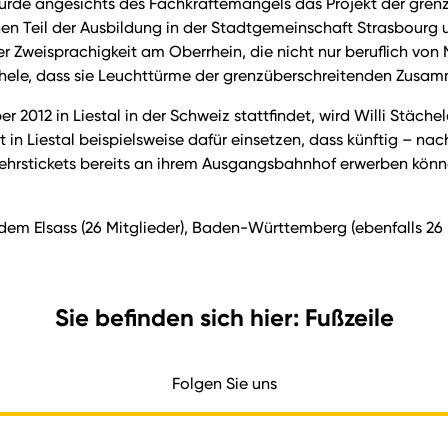
 wurde angesichts des Fachkräftemangels das Projekt der gren
en Teil der Ausbildung in der Stadtgemeinschaft Strasbourg un
eisprachigkeit am Oberrhein, die nicht nur beruflich von Nu
ächele, dass sie Leuchttürme der grenzüberschreitenden Zusam
 2012 in Liestal in der Schweiz stattfindet, wird Willi Stäch
at in Liestal beispielsweise dafür einsetzen, dass künftig – 
rstickets bereits an ihrem Ausgangsbahnhof erwerben könne
dem Elsass (26 Mitglieder), Baden-Württemberg (ebenfalls 26 
Sie befinden sich hier: Fußzeile
Folgen Sie uns