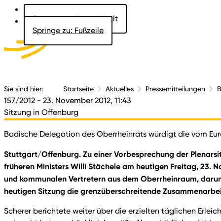
Springe zu: Hauptinhalt
Springe zu: Fußzeile
Aktuelles
Der 
Sie sind hier:
Startseite
Aktuelles
Pressemitteilungen
B
157/2012
- 23. November 2012, 11:43
Sitzung in Offenburg
Badische Delegation des Oberrheinrats würdigt die vom Euro
Stuttgart/Offenburg. Zu einer Vorbesprechung der Plenars
früheren Ministers Willi Stächele am heutigen Freitag, 23
und kommunalen Vertretern aus dem Oberrheinraum, darunter 
heutigen Sitzung die grenzüberschreitende Zusammenarbeit 
Scherer berichtete weiter über die erzielten täglichen Erlei