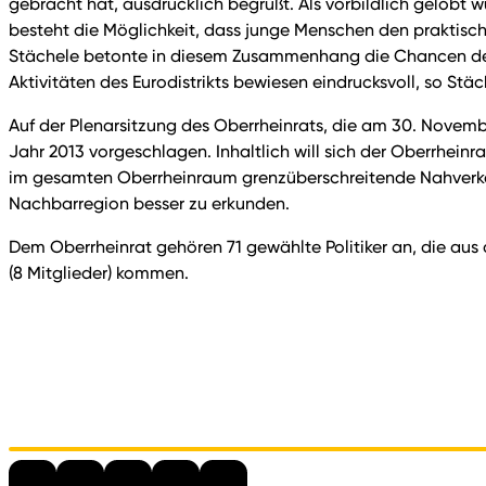
gebracht hat, ausdrücklich begrüßt. Als vorbildlich gelobt
besteht die Möglichkeit, dass junge Menschen den praktisch
Stächele betonte in diesem Zusammenhang die Chancen der Zw
Aktivitäten des Eurodistrikts bewiesen eindrucksvoll, so St
Auf der Plenarsitzung des Oberrheinrats, die am 30. November
Jahr 2013 vorgeschlagen. Inhaltlich will sich der Oberrheinr
im gesamten Oberrheinraum grenzüberschreitende Nahverkeh
Nachbarregion besser zu erkunden.
Dem Oberrheinrat gehören 71 gewählte Politiker an, die aus 
(8 Mitglieder) kommen.