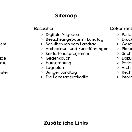
Sitemap
Besucher
Dokumen
Digitale Angebote
Parl
Besuchsangebote im Landtag
Druc
ent
Schulbesuch vom Landtag
Gese
Architektur- und Kunstführungen
Plena
Kinderferienprogramm
Sach-
ude
Gedenkbuch
Doku
gte
Hausordnung
Parla
Lageplan
Archi
ister
Junger Landtag
Rech
Die Landtagskrokodile
Infor
Zusätzliche Links