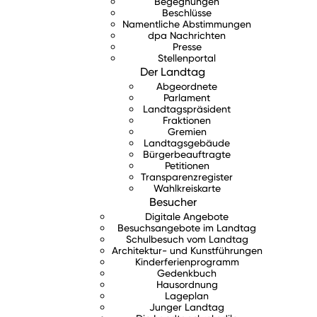
Begegnungen
Beschlüsse
Namentliche Abstimmungen
dpa Nachrichten
Presse
Stellenportal
Der Landtag
Abgeordnete
Parlament
Landtagspräsident
Fraktionen
Gremien
Landtagsgebäude
Bürgerbeauftragte
Petitionen
Transparenzregister
Wahlkreiskarte
Besucher
Digitale Angebote
Besuchsangebote im Landtag
Schulbesuch vom Landtag
Architektur- und Kunstführungen
Kinderferienprogramm
Gedenkbuch
Hausordnung
Lageplan
Junger Landtag