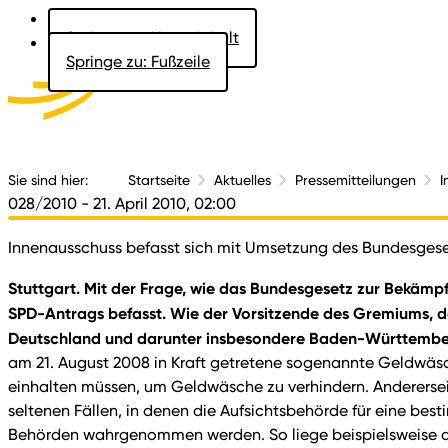
Springe zu: Hauptinhalt
Springe zu: Fußzeile
Aktuelles
Der 
Sie sind hier:
Startseite
Aktuelles
Pressemitteilungen
I
028/2010
- 21. April 2010, 02:00
Innenausschuss befasst sich mit Umsetzung des Bundesges
Stuttgart. Mit der Frage, wie das Bundesgesetz zur Bekäm
SPD-Antrags befasst. Wie der Vorsitzende des Gremiums, de
Deutschland und darunter insbesondere Baden-Württemberg w
am 21. August 2008 in Kraft getretene sogenannte Geldwäsc
einhalten müssen, um Geldwäsche zu verhindern. Andererseits
seltenen Fällen, in denen die Aufsichtsbehörde für eine be
Behörden wahrgenommen werden. So liege beispielsweise di