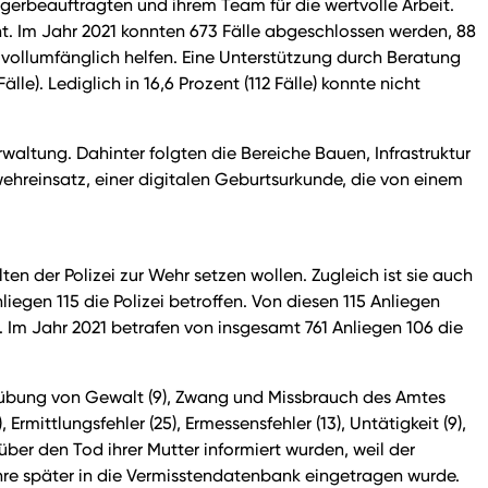
erbeauftragten und ihrem Team für die wertvolle Arbeit.
ht. Im Jahr 2021 konnten 673 Fälle abgeschlossen werden, 88
 vollumfänglich helfen. Eine Unterstützung durch Beratung
lle). Lediglich in 16,6 Prozent (112 Fälle) konnte nicht
altung. Dahinter folgten die Bereiche Bauen, Infrastruktur
ehreinsatz, einer digitalen Geburtsurkunde, die von einem
.
en der Polizei zur Wehr setzen wollen. Zugleich ist sie auch
iegen 115 die Polizei betroffen. Von diesen 115 Anliegen
Im Jahr 2021 betrafen von insgesamt 761 Anliegen 106 die
sübung von Gewalt (9), Zwang und Missbrauch des Amtes
Ermittlungsfehler (25), Ermessensfehler (13), Untätigkeit (9),
 über den Tod ihrer Mutter informiert wurden, weil der
hre später in die Vermisstendatenbank eingetragen wurde.