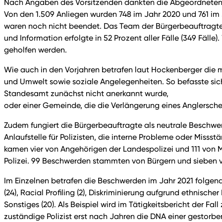
Nach Angaben des Vorsitzenden dankten die Abgeordneten i
Von den 1.509 Anliegen wurden 748 im Jahr 2020 und 761 im 
waren noch nicht beendet. Das Team der Bürgerbeauftragten 
und Information erfolgte in 52 Prozent aller Fälle (349 Fälle).
geholfen werden.
Wie auch in den Vorjahren betrafen laut Hockenberger die m
und Umwelt sowie soziale Angelegenheiten. So befasste sich
Standesamt zunächst nicht anerkannt wurde,
oder einer Gemeinde, die die Verlängerung eines Anglersch
Zudem fungiert die Bürgerbeauftragte als neutrale Beschwerde
Anlaufstelle für Polizisten, die interne Probleme oder Misss
kamen vier von Angehörigen der Landespolizei und 111 von 
Polizei. 99 Beschwerden stammten von Bürgern und sieben 
Im Einzelnen betrafen die Beschwerden im Jahr 2021 folge
(24), Racial Profiling (2), Diskriminierung aufgrund ethnische
Sonstiges (20). Als Beispiel wird im Tätigkeitsbericht der Fa
zuständige Polizist erst nach Jahren die DNA einer gestor