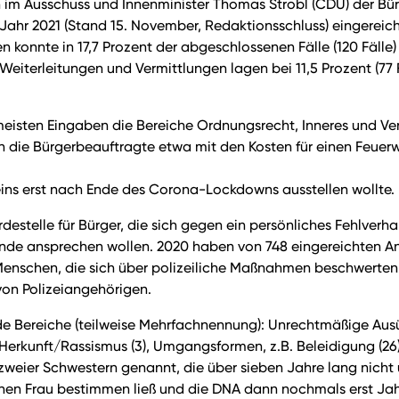
m Ausschuss und Innenminister Thomas Strobl (CDU) der Bürg
Jahr 2021 (Stand 15. November, Redaktionsschluss) eingereic
konnte in 17,7 Prozent der abgeschlossenen Fälle (120 Fälle)
 Weiterleitungen und Vermittlungen lagen bei 11,5 Prozent (77 Fä
eisten Eingaben die Bereiche Ordnungsrecht, Inneres und Verw
 die Bürgerbeauftragte etwa mit den Kosten für einen Feuerw
eins erst nach Ende des Corona-Lockdowns ausstellen wollte
stelle für Bürger, die sich gegen ein persönliches Fehlverhalt
tände ansprechen wollen. 2020 haben von 748 eingereichten Anl
Menschen, die sich über polizeiliche Maßnahmen beschwerten. 
von Polizeiangehörigen.
nde Bereiche (teilweise Mehrfachnennung): Unrechtmäßige Au
r Herkunft/Rassismus (3), Umgangsformen, z.B. Beleidigung (26), 
ll zweier Schwestern genannt, die über sieben Jahre lang nicht
benen Frau bestimmen ließ und die DNA dann nochmals erst Ja