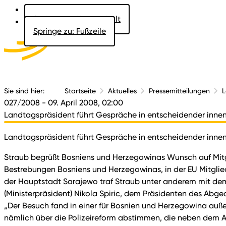
Springe zu: Hauptinhalt
Springe zu: Fußzeile
Aktuelles
Der 
Sie sind hier:
Startseite
Aktuelles
Pressemitteilungen
L
027/2008
- 09. April 2008, 02:00
Landtagspräsident führt Gespräche in entscheidender innen
Landtagspräsident führt Gespräche in entscheidender innen
Straub begrüßt Bosniens und Herzegowinas Wunsch auf Mitg
Bestrebungen Bosniens und Herzegowinas, in der EU Mitglie
der Hauptstadt Sarajewo traf Straub unter anderem mit dem 
(Ministerpräsident) Nikola Spiric, dem Präsidenten des A
„Der Besuch fand in einer für Bosnien und Herzegowina auß
nämlich über die Polizeireform abstimmen, die neben dem A