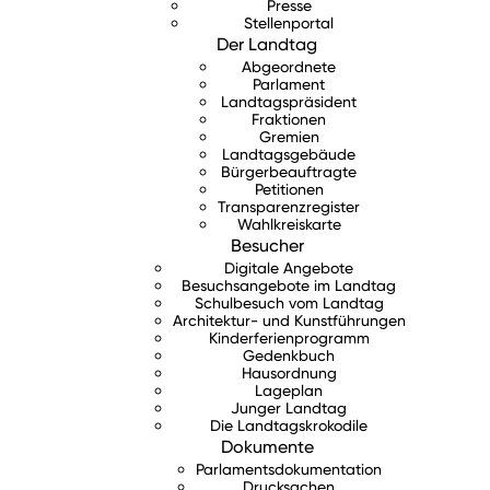
Presse
Stellenportal
Der Landtag
Abgeordnete
Parlament
Landtagspräsident
Fraktionen
Gremien
Landtagsgebäude
Bürgerbeauftragte
Petitionen
Transparenzregister
Wahlkreiskarte
Besucher
Digitale Angebote
Besuchsangebote im Landtag
Schulbesuch vom Landtag
Architektur- und Kunstführungen
Kinderferienprogramm
Gedenkbuch
Hausordnung
Lageplan
Junger Landtag
Die Landtagskrokodile
Dokumente
Parlamentsdokumentation
Drucksachen