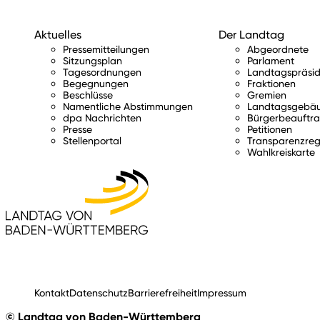
Aktuelles
Der Landtag
Pressemitteilungen
Abgeordnete
Sitzungsplan
Parlament
Tagesordnungen
Landtagspräsid
Begegnungen
Fraktionen
Beschlüsse
Gremien
Namentliche Abstimmungen
Landtagsgebä
dpa Nachrichten
Bürgerbeauftra
Presse
Petitionen
Stellenportal
Transparenzreg
Wahlkreiskarte
Kontakt
Datenschutz
Barrierefreiheit
Impressum
© Landtag von Baden-Württemberg