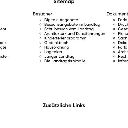
Sitemap
Besucher
Dokumen
Digitale Angebote
Parl
Besuchsangebote im Landtag
Druc
ent
Schulbesuch vom Landtag
Gese
Architektur- und Kunstführungen
Plena
Kinderferienprogramm
Sach-
ude
Gedenkbuch
Doku
gte
Hausordnung
Parla
Lageplan
Archi
ister
Junger Landtag
Rech
Die Landtagskrokodile
Infor
Zusätzliche Links