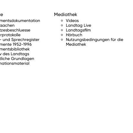
te
Mediathek
amentsdokumentation
Videos
ksachen
Landtag Live
tzesbeschluesse
Landtagsfilm
rprotokolle
Hörbuch
 und Sprechregister
Nutzungsbedingungen für die
mente 1952-1996
Mediathek
mentsbibliothek
v des Landtags
tliche Grundlagen
mationsmaterial