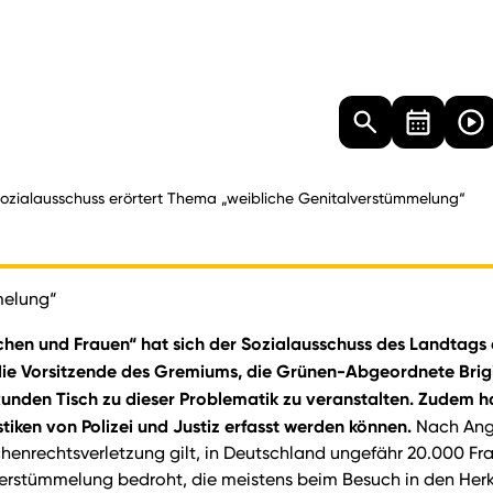
Landtag
Besucher
Dokumente
Mediathek
ozialausschuss erörtert Thema „weibliche Genitalverstümmelung“
melung“
n und Frauen“ hat sich der Sozialausschuss des Landtags an
ie Vorsitzende des Gremiums, die Grünen-Abgeordnete Brigitt
unden Tisch zu dieser Problematik zu veranstalten. Zudem h
tiken von Polizei und Justiz erfasst werden können.
Nach Anga
chenrechtsverletzung gilt, in Deutschland ungefähr 20.000 F
erstümmelung bedroht, die meistens beim Besuch in den Herkun