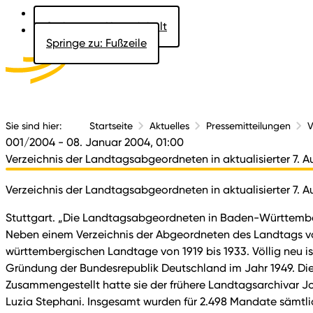
Springe zu: Hauptinhalt
Springe zu: Fußzeile
Aktuelles
Der 
Sie sind hier:
Startseite
Aktuelles
Pressemitteilungen
V
001/2004
- 08. Januar 2004, 01:00
Verzeichnis der Landtagsabgeordneten in aktualisierter 7. A
Verzeichnis der Landtagsabgeordneten in aktualisierter 7. A
Stuttgart. „Die Landtagsabgeordneten in Baden-Württemberg 
Neben einem Verzeichnis der Abgeordneten des Landtags vo
württembergischen Landtage von 1919 bis 1933. Völlig neu i
Gründung der Bundesrepublik Deutschland im Jahr 1949. Die
Zusammengestellt hatte sie der frühere Landtagsarchivar Jo
Luzia Stephani. Insgesamt wurden für 2.498 Mandate sämt