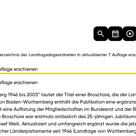
Landtag
Besucher
Dokumente
Mediathek
erzeichnis der Landtagsabgeordneten in aktualisierter 7. Auflage ers
uflage erschienen
uflage erschienen
1946 bis 2003“ lautet der Titel einer Broschüre, die der Lan
n Baden-Württemberg enthält die Publikation eine ergänzte 
st eine Auflistung der Mitgliedschaften im Bundesrat und der
 Broschüre war erstmals anlässlich des 25-jährigen Jubiläum
sef Weik. Aktualisiert und umfangreich ergänzt wurde die jet
licher Länderparlamente seit 1946 (Landtage von Württemb